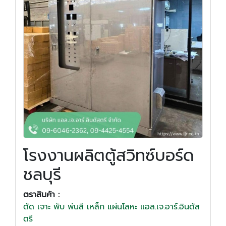
โรงงานผลิตตู้สวิทซ์บอร์ด
ชลบุรี
ตราสินค้า :
ตัด เจาะ พับ พ่นสี เหล็ก แผ่นโลหะ แอล.เจ.อาร์.อินดัส
ตรี