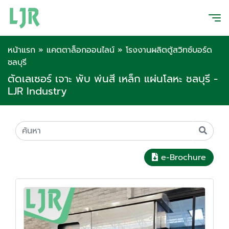
หน้าแรก
»
แคตตาล็อกออนไลน์
»
โรงงานผลิตตู้สวิทซ์บอร์ด
ชลบุรี
ตัดเลเซอร์ เจาะ พับ พ่นสี เหล็ก แผ่นโลหะ ชลบุรี -
LJR lndustry
e-Brochure