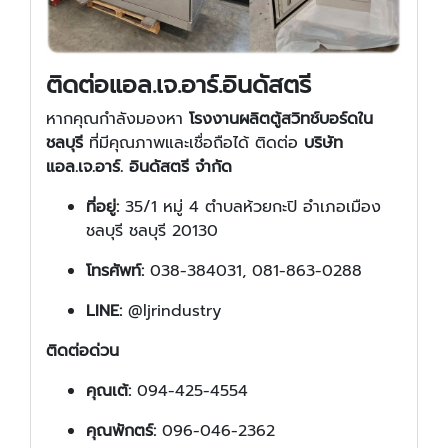
ติดต่อแอล.เจ.อาร์.อินดัสตรี
หากคุณกำลังมองหา
โรงงานผลิตตู้สวิทช์บอร์ดใน
ชลบุรี
ที่มีคุณภาพและเชื่อถือได้ ติดต่อ
บริษัท
แอล.เจ.อาร์. อินดัสตรี จำกัด
ที่อยู่:
35/1 หมู่ 4 ตำบลห้วยกะปิ อำเภอเมือง
ชลบุรี ชลบุรี 20130
โทรศัพท์:
038-384031, 081-863-0288
LINE:
@ljrindustry
ติดต่อด่วน
คุณเต้:
094-425-4554
คุณพักตร์:
096-046-2362