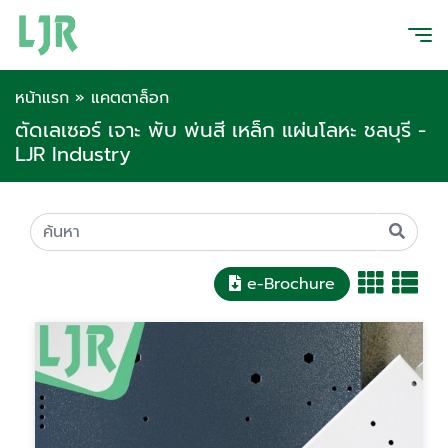
หน้าแรก
»
แคตตาล็อก
ตัดเลเซอร์ เจาะ พับ พ่นสี เหล็ก แผ่นโลหะ ชลบุรี -
LJR lndustry
e-Brochure